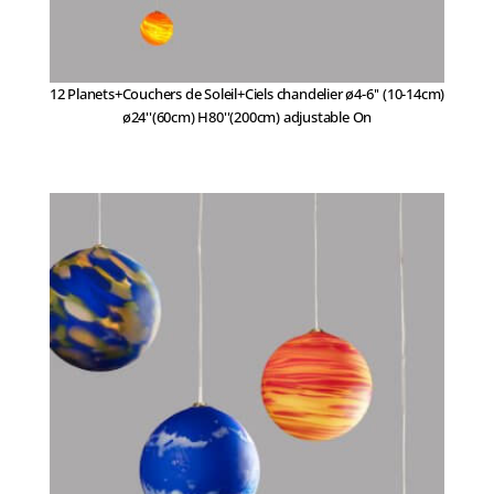
12 Planets+Couchers de Soleil+Ciels chandelier ø4-6'' (10-14cm)
ø24''(60cm) H80''(200cm) adjustable On