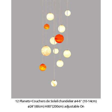
12 Planets+Couchers de Soleil chandelier ø4-6'' (10-14cm)
ø24''(60cm) H80''(200cm) adjustable On