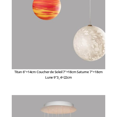
Titan 6''=14cm Coucher de Soleil 7''=18cm Saturne 7''=18cm
Lune 9''3_4=22cm