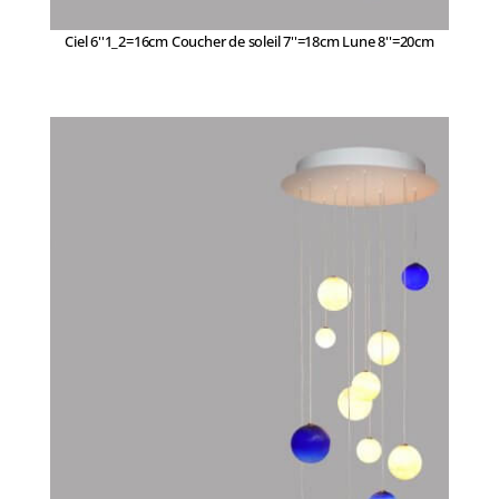
Ciel 6''1_2=16cm Coucher de soleil 7''=18cm Lune 8''=20cm