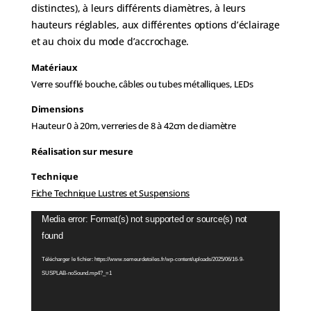
distinctes), à leurs différents diamètres, à leurs
hauteurs réglables, aux différentes options d’éclairage
et au choix du mode d’accrochage
.
Matériaux
Verre soufflé bouche, câbles ou tubes métalliques, LEDs
Dimensions
Hauteur 0 à 20m, verreries de 8 à 42cm de diamètre
Réalisation sur mesure
Technique
Fiche Technique Lustres et Suspensions
Lecteur
Media error: Format(s) not supported or source(s) not
vidéo
found
Télécharger le fichier: https://www.semeurdetoiles.fr/wp-content/uploads/2025/06/16-9-
SUSPLAB-noSound.mp4?_=1