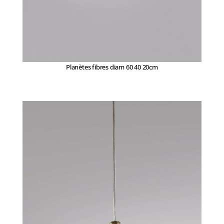
Planètes fibres diam 60 40 20cm