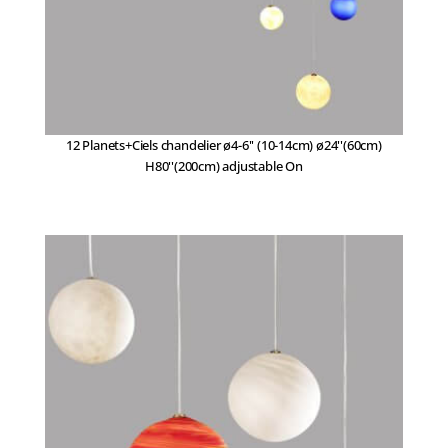
12 Planets+Ciels chandelier ø4-6'' (10-14cm) ø24''(60cm)
H80''(200cm) adjustable On