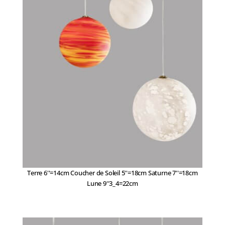
Terre 6''=14cm Coucher de Soleil 5''=18cm Saturne 7''=18cm
Lune 9''3_4=22cm