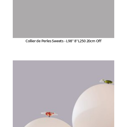
Collier de Perles Sweets - L98'' 8''L250 20cm Off