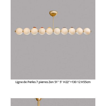
Ligne de Perles 7 pierres Zen 51'' 5'' H22''=130 12 H55cm